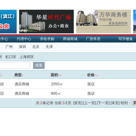
售中心
代理中心
求租求购
商铺商城
厂房库房
写字楼集
广州
深圳
北京
天津
区
虹口区
上海郊区
区
↓
类型
↓
面积
↑↓
价格
↑↓
浦区
酒店商铺
2050㎡
面议
陀区
酒店商铺
800㎡
面议
共:
2
条记录 当前:
1
/1页 [首页] [上一页] [下一页] [末页] 转到：