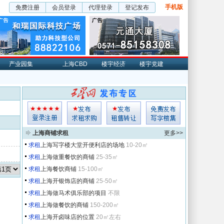
手机版
免费注册
会员登录
代理登录
登记发布
产业园集
上海CBD
楼宇经济
楼宇党建
上海商铺求租
更多>>
求租
上海写字楼大堂开便利店的场地
10-20㎡
求租
上海做重餐饮的商铺
25-35㎡
求租
上海餐饮商铺
15-100㎡
求租
上海开银饰店的商铺
25-50㎡
求租
上海做马术俱乐部的项目
不限
求租
上海做餐饮的商铺
150-200㎡
求租
上海开卤味店的位置
20㎡左右