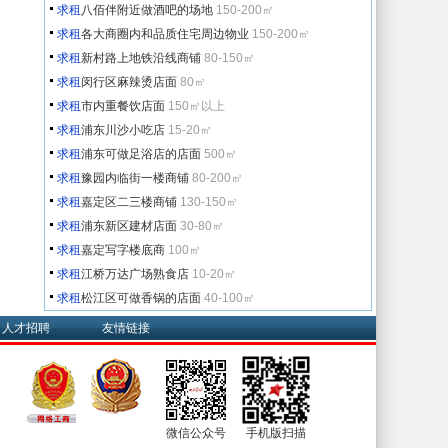
求租
八佰伴附近做酒吧的场地
150-200㎡
求租
各大商圈内和品质住宅周边物业
150-200㎡
求租
新村路上地铁沿线商铺
80-150㎡
求租
闵行区麻辣烫店面
80㎡
求租
市内重餐饮店面
150㎡以上
求租
浦东川沙小吃店
15-20㎡
求租
浦东可做足浴店的店面
500㎡
求租
豫园内临街一楼商铺
80-200㎡
求租
嘉定区二三楼商铺
130-150㎡
求租
浦东新区建材店面
30-80㎡
求租
嘉定写字楼底商
100㎡
求租
江桥万达广场熟食店
10-20㎡
求租
松江区可做香锅的店面
40-100㎡
人才招聘
友情链接
微信公众号
手机版扫描