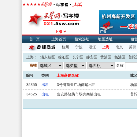
上海
首页
上海首页
搜索选址
地图选址
租
杭州
宁波
浙江
上海
南京
苏州
上海：
浦东新区
徐汇区
长宁区
静安区
黄浦区
杨浦区
普陀
商铺
名称
编号
类别
上海商铺名称
城
35355
出租
3号湾商业广场商铺出租
杨
34525
出租
曹安路轻纺市场旁商铺出租
普