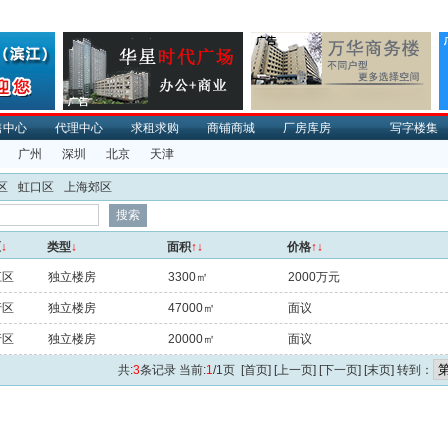
售中心
代理中心
求租求购
商铺商城
厂房库房
写字楼集
广州
深圳
北京
天津
区
虹口区
上海郊区
区
↓
类型
↓
面积
↑↓
价格
↑↓
江区
独立楼房
3300㎡
2000万元
行区
独立楼房
47000㎡
面议
行区
独立楼房
20000㎡
面议
共:
3
条记录 当前:
1
/1页 [首页] [上一页] [下一页] [末页] 转到：