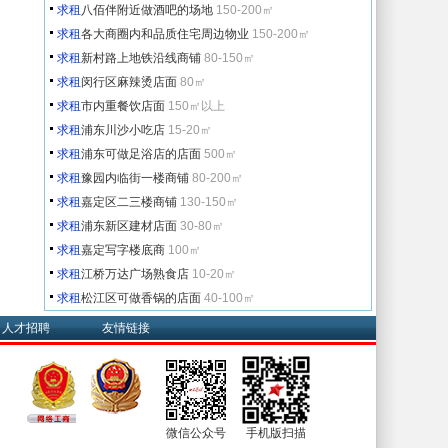
求租
八佰伴附近做酒吧的场地
150-200㎡
求租
各大商圈内和品质住宅周边物业
150-200㎡
求租
新村路上地铁沿线商铺
80-150㎡
求租
闵行区麻辣烫店面
80㎡
求租
市内重餐饮店面
150㎡以上
求租
浦东川沙小吃店
15-20㎡
求租
浦东可做足浴店的店面
500㎡
求租
豫园内临街一楼商铺
80-200㎡
求租
嘉定区二三楼商铺
130-150㎡
求租
浦东新区建材店面
30-80㎡
求租
嘉定写字楼底商
100㎡
求租
江桥万达广场熟食店
10-20㎡
求租
松江区可做香锅的店面
40-100㎡
人才招聘
友情链接
微信公众号
手机版扫描