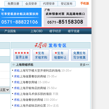
手机版
免费注册
会员登录
代理登录
登记发布
产业园集
上海CBD
楼宇经济
楼宇党建
上海商铺求租
更多>>
求租
上海写字楼大堂开便利店的场地
10-20㎡
求租
上海做重餐饮的商铺
25-35㎡
求租
上海餐饮商铺
15-100㎡
求租
上海开银饰店的商铺
25-50㎡
求租
上海做马术俱乐部的项目
不限
求租
上海做餐饮的商铺
150-200㎡
求租
上海开卤味店的位置
20㎡左右