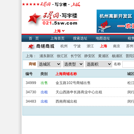
上海
首页
上海首页
搜索选址
地图选址
租
杭州
宁波
浙江
上海
南京
苏州
上海：
浦东新区
徐汇区
长宁区
静安区
黄浦区
杨浦区
普陀
商铺
名称
编号
类别
上海商铺名称
城
34999
出售
金玉路102号商铺出售
松
34730
出租
天山西路申长路商业中心出租
闵
34483
出租
西南商城出租
闵