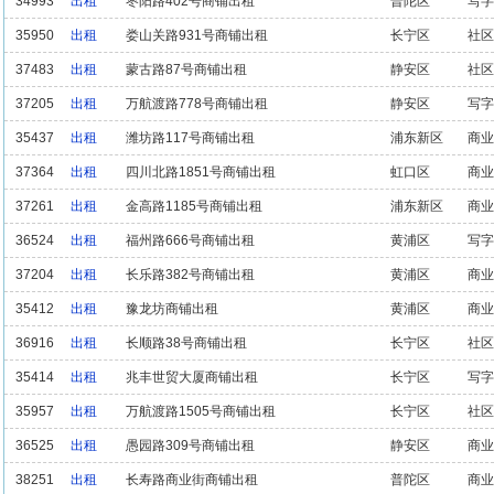
34993
出租
枣阳路402号商铺出租
普陀区
写字
35950
出租
娄山关路931号商铺出租
长宁区
社区
37483
出租
蒙古路87号商铺出租
静安区
社区
37205
出租
万航渡路778号商铺出租
静安区
写字
35437
出租
潍坊路117号商铺出租
浦东新区
商业
37364
出租
四川北路1851号商铺出租
虹口区
商业
37261
出租
金高路1185号商铺出租
浦东新区
商业
36524
出租
福州路666号商铺出租
黄浦区
写字
37204
出租
长乐路382号商铺出租
黄浦区
商业
35412
出租
豫龙坊商铺出租
黄浦区
商业
36916
出租
长顺路38号商铺出租
长宁区
社区
35414
出租
兆丰世贸大厦商铺出租
长宁区
写字
35957
出租
万航渡路1505号商铺出租
长宁区
社区
36525
出租
愚园路309号商铺出租
静安区
商业
38251
出租
长寿路商业街商铺出租
普陀区
商业