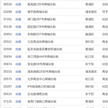
36526
出租
新风路135号商铺出租
青浦区
沿街
33298
出租
德平路商铺出租
浦东新区
写字
37291
出租
局门路297号商铺出租
黄浦区
社区
35136
出租
国定路278号商铺出租
杨浦区
商业
35952
出租
长阳路537号商铺出租
杨浦区
沿街
35521
出租
七宝商业街商铺出租
闵行区
商业
32506
出租
延安东路底层餐饮旺铺出租
黄浦区
沿街
35654
出租
东江湾路444号商铺出租
虹口区
商业
35874
出租
宣化路59号商铺出租
长宁区
社区
35315
出租
浦东南路1630号商铺出租
浦东新区
商业
35575
出租
九亭商业中心商铺出租
松江区
商业
33297
出租
9号线地铁口旺铺出租
闵行区
社区
35515
出租
古北路酒吧出租
长宁区
商业
37125
出租
老西门地铁口商铺出租
黄浦区
沿街