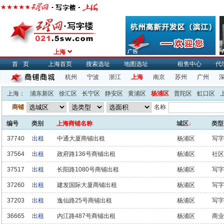
上海
首页
上海首页
搜索选址
地图选址
租售中心
代
杭州
宁波
浙江
上海
南京
苏州
广州
上海：
浦东新区
徐汇区
长宁区
静安区
黄浦区
杨浦区
普陀区
虹口区
商铺
名称
编号
类别
上海商铺名称
城区
↓
类型
37740
出租
中通大厦商铺出租
杨浦区
写字
37564
出租
政府路136号商铺出租
杨浦区
社区
37517
出租
长阳路1080号商铺出租
杨浦区
写字
37260
出租
建发国际大厦商铺出租
杨浦区
写字
37203
出租
逸仙路25号商铺出租
杨浦区
写字
36665
出租
内江路487号商铺出租
杨浦区
商业