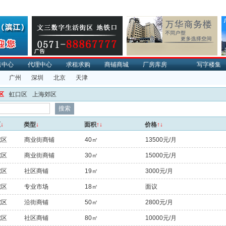
售中心
代理中心
求租求购
商铺商城
厂房库房
写字楼集
广州
深圳
北京
天津
区
虹口区
上海郊区
区
↓
类型
↓
面积
↑↓
价格
↑↓
陀区
商业街商铺
40㎡
13500元/月
陀区
商业街商铺
30㎡
15000元/月
陀区
社区商铺
19㎡
3000元/月
陀区
专业市场
18㎡
面议
陀区
沿街商铺
50㎡
2800元/月
陀区
社区商铺
80㎡
10000元/月