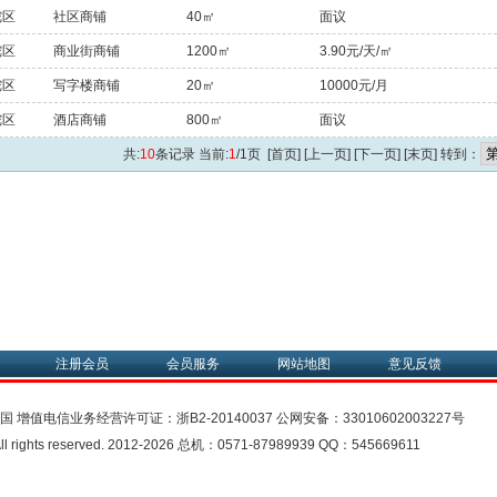
陀区
社区商铺
40㎡
面议
陀区
商业街商铺
1200㎡
3.90元/天/㎡
陀区
写字楼商铺
20㎡
10000元/月
陀区
酒店商铺
800㎡
面议
共:
10
条记录 当前:
1
/1页 [首页] [上一页] [下一页] [末页] 转到：
注册会员
会员服务
网站地图
意见反馈
中国
增值电信业务经营许可证：
浙B2-20140037
公网安备：
33010602003227号
rights reserved. 2012-2026 总机：0571-87989939 QQ：545669611