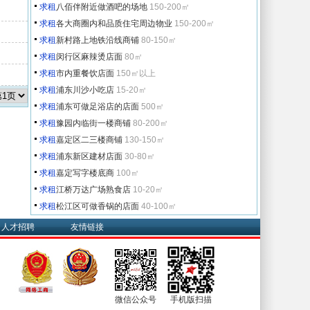
求租
八佰伴附近做酒吧的场地
150-200㎡
求租
各大商圈内和品质住宅周边物业
150-200㎡
求租
新村路上地铁沿线商铺
80-150㎡
求租
闵行区麻辣烫店面
80㎡
求租
市内重餐饮店面
150㎡以上
求租
浦东川沙小吃店
15-20㎡
求租
浦东可做足浴店的店面
500㎡
求租
豫园内临街一楼商铺
80-200㎡
求租
嘉定区二三楼商铺
130-150㎡
求租
浦东新区建材店面
30-80㎡
求租
嘉定写字楼底商
100㎡
求租
江桥万达广场熟食店
10-20㎡
求租
松江区可做香锅的店面
40-100㎡
人才招聘
友情链接
微信公众号
手机版扫描