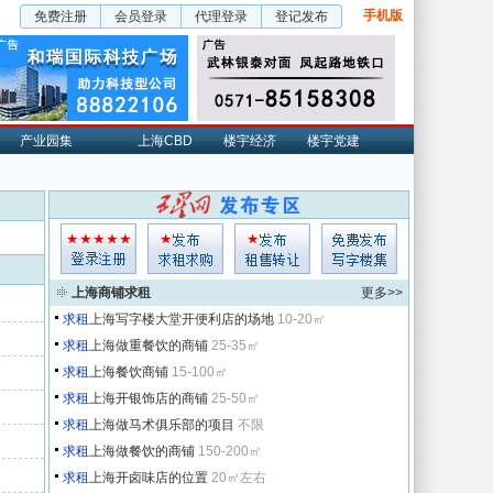
手机版
免费注册
会员登录
代理登录
登记发布
产业园集
上海CBD
楼宇经济
楼宇党建
上海商铺求租
更多>>
求租
上海写字楼大堂开便利店的场地
10-20㎡
求租
上海做重餐饮的商铺
25-35㎡
求租
上海餐饮商铺
15-100㎡
求租
上海开银饰店的商铺
25-50㎡
求租
上海做马术俱乐部的项目
不限
求租
上海做餐饮的商铺
150-200㎡
求租
上海开卤味店的位置
20㎡左右