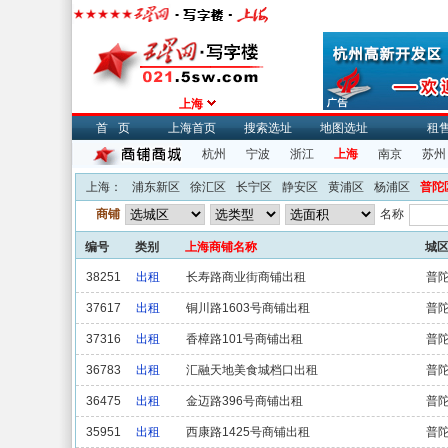
上海
首页
上海首页
搜索选址
地图选址
租
杭州
宁波
浙江
上海
南京
苏州
上海：
浦东新区
徐汇区
长宁区
静安区
黄浦区
杨浦区
普陀
商铺
名称
编号
类别
上海商铺名称
城
38251
出租
长寿路商业街商铺出租
普
37617
出租
铜川路1603号商铺出租
普
37316
出租
香樟路101号商铺出租
普
36783
出租
汇融天地美食城档口出租
普
36475
出租
金迈路396号商铺出租
普
35951
出租
西康路1425号商铺出租
普