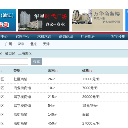
售中心
代理中心
求租求购
商铺商城
厂房库房
写字楼集
广州
深圳
北京
天津
区
虹口区
上海郊区
区
↓
类型
↓
面积
↑↓
价格
↑↓
安区
社区商铺
26㎡
12000元/月
安区
商业街商铺
10㎡
7000元/月
安区
写字楼商铺
215㎡
39000元/月
安区
写字楼商铺
54㎡
15元/天/㎡
安区
沿街商铺
140㎡
面议
安区
沿街商铺
450㎡
27000元/月