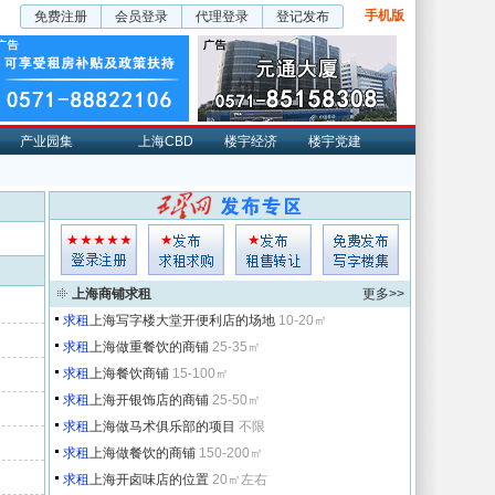
手机版
免费注册
会员登录
代理登录
登记发布
产业园集
上海CBD
楼宇经济
楼宇党建
上海商铺求租
更多>>
求租
上海写字楼大堂开便利店的场地
10-20㎡
求租
上海做重餐饮的商铺
25-35㎡
求租
上海餐饮商铺
15-100㎡
求租
上海开银饰店的商铺
25-50㎡
求租
上海做马术俱乐部的项目
不限
求租
上海做餐饮的商铺
150-200㎡
求租
上海开卤味店的位置
20㎡左右