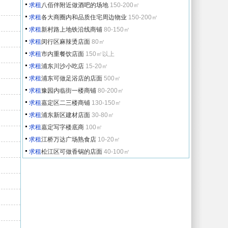
求租
八佰伴附近做酒吧的场地
150-200㎡
求租
各大商圈内和品质住宅周边物业
150-200㎡
求租
新村路上地铁沿线商铺
80-150㎡
求租
闵行区麻辣烫店面
80㎡
求租
市内重餐饮店面
150㎡以上
求租
浦东川沙小吃店
15-20㎡
求租
浦东可做足浴店的店面
500㎡
求租
豫园内临街一楼商铺
80-200㎡
求租
嘉定区二三楼商铺
130-150㎡
求租
浦东新区建材店面
30-80㎡
求租
嘉定写字楼底商
100㎡
求租
江桥万达广场熟食店
10-20㎡
求租
松江区可做香锅的店面
40-100㎡