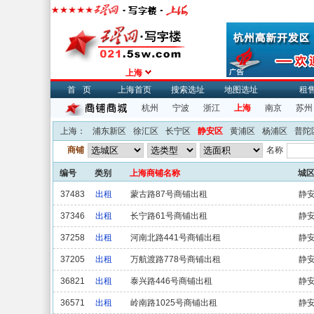
上海
首页
上海首页
搜索选址
地图选址
租
杭州
宁波
浙江
上海
南京
苏州
上海：
浦东新区
徐汇区
长宁区
静安区
黄浦区
杨浦区
普陀
商铺
名称
编号
类别
上海商铺名称
城
37483
出租
蒙古路87号商铺出租
静
37346
出租
长宁路61号商铺出租
静
37258
出租
河南北路441号商铺出租
静
37205
出租
万航渡路778号商铺出租
静
36821
出租
泰兴路446号商铺出租
静
36571
出租
岭南路1025号商铺出租
静