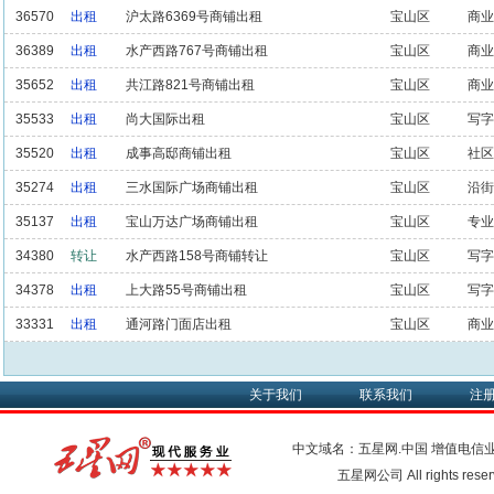
36570
出租
沪太路6369号商铺出租
宝山区
商业
36389
出租
水产西路767号商铺出租
宝山区
商业
35652
出租
共江路821号商铺出租
宝山区
商业
35533
出租
尚大国际出租
宝山区
写字
35520
出租
成事高邸商铺出租
宝山区
社区
35274
出租
三水国际广场商铺出租
宝山区
沿街
35137
出租
宝山万达广场商铺出租
宝山区
专业
34380
转让
水产西路158号商铺转让
宝山区
写字
34378
出租
上大路55号商铺出租
宝山区
写字
33331
出租
通河路门面店出租
宝山区
商业
关于我们
联系我们
注
中文域名：五星网.中国
增值电信
五星网公司 All rights res