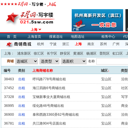
上海
首页
上海首页
搜索选址
地图选址
租售中心
代
杭州
宁波
浙江
上海
南京
苏州
广州
上海：
浦东新区
徐汇区
长宁区
静安区
黄浦区
杨浦区
普陀区
虹口区
商铺
名称
编号
类别
上海商铺名称
城区
↓
类型
38463
出租
呼玛路778号商铺出租
宝山区
沿街
37452
出租
海江四路6号商铺出租
宝山区
社区
37328
出租
宝钢新事业大厦商铺出租
宝山区
写字
36995
出租
绥化路46号商铺出租
宝山区
商业
36900
出租
泰和西路3360弄62号商铺出租
宝山区
沿街
36781
出租
共江路904号店面出租
宝山区
商业