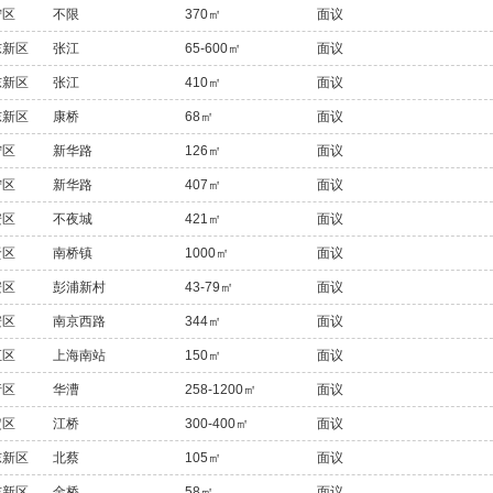
宁区
不限
370㎡
面议
东新区
张江
65-600㎡
面议
东新区
张江
410㎡
面议
东新区
康桥
68㎡
面议
宁区
新华路
126㎡
面议
宁区
新华路
407㎡
面议
安区
不夜城
421㎡
面议
贤区
南桥镇
1000㎡
面议
安区
彭浦新村
43-79㎡
面议
安区
南京西路
344㎡
面议
汇区
上海南站
150㎡
面议
行区
华漕
258-1200㎡
面议
定区
江桥
300-400㎡
面议
东新区
北蔡
105㎡
面议
东新区
金桥
58㎡
面议