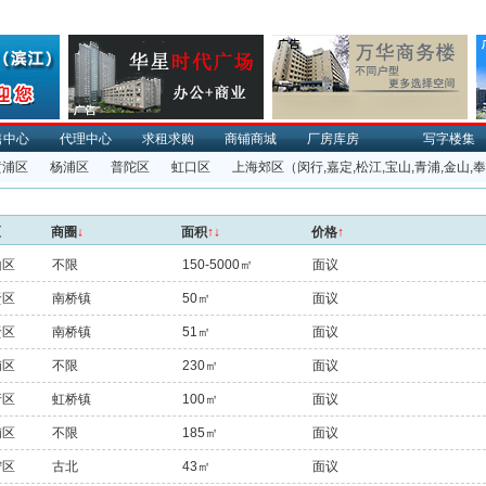
售中心
代理中心
求租求购
商铺商城
厂房库房
写字楼集
黄浦区
杨浦区
普陀区
虹口区
上海郊区
（闵行,嘉定,松江,宝山,青浦,金山,
区
商圈
↓
面积
↑↓
价格
↑
山区
不限
150-5000㎡
面议
贤区
南桥镇
50㎡
面议
贤区
南桥镇
51㎡
面议
浦区
不限
230㎡
面议
行区
虹桥镇
100㎡
面议
浦区
不限
185㎡
面议
宁区
古北
43㎡
面议