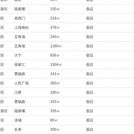
东新区
陆家嘴
150㎡
面议
浦区
老西门
216㎡
面议
汇区
上海南站
378㎡
面议
浦区
五角场
240㎡
面议
浦区
五角场
1260㎡
面议
安区
大宁
656㎡
面议
汇区
徐家汇
1504㎡
面议
陀区
曹杨路
241㎡
面议
浦区
人民广场
300㎡
面议
定区
江桥
180㎡
面议
陀区
曹杨路
333㎡
面议
东新区
陆家嘴
335㎡
面议
口区
凉城
80㎡
面议
陀区
长寿
200㎡
面议