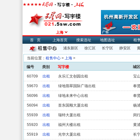
上海
首页
上海首页
搜索选址
地图选址
租
浦东新区
徐汇区
长宁区
静安区
当前位置：
租售中心
>
上海
>
编号
类别
写字楼
城
60709
出租
永乐汇文创园出租
宝
59670
出租
绿地翡翠国际广场出租
奉
56096
出租
绿地未来中心出租
奉
56094
出租
首东国顺大厦出租
杨
55939
出租
瑞特大厦出租
闵
55920
出租
福州大楼出租
黄
55919
出租
光华大厦出租
长