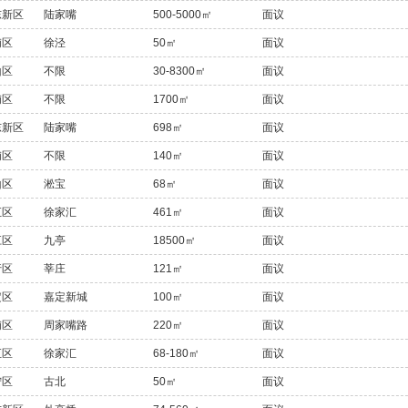
东新区
陆家嘴
500-5000㎡
面议
浦区
徐泾
50㎡
面议
山区
不限
30-8300㎡
面议
浦区
不限
1700㎡
面议
东新区
陆家嘴
698㎡
面议
浦区
不限
140㎡
面议
山区
淞宝
68㎡
面议
汇区
徐家汇
461㎡
面议
江区
九亭
18500㎡
面议
行区
莘庄
121㎡
面议
定区
嘉定新城
100㎡
面议
浦区
周家嘴路
220㎡
面议
汇区
徐家汇
68-180㎡
面议
宁区
古北
50㎡
面议