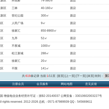
东新区
外高桥
74-560㎡
面议
东新区
三林
40-160㎡
面议
东新区
世纪公园
300㎡
面议
浦区
人民广场
9㎡
面议
汇区
徐家汇
850-8900㎡
面议
江区
九亭
52㎡
面议
安区
不夜城
1000㎡
面议
江区
松江新城
288㎡
面议
汇区
徐家汇
20㎡
面议
陀区
不限
141㎡
面议
共:
619
条记录 当前:
1
/11页 [首页] [上一页]
[下一页]
[末页]
转到：
注册会员
会员服务
网站地图
意见反馈
中国
增值电信业务经营许可证：
浙B2-20140037
公网安备：
33010602003227号
rights reserved. 2012-2026 总机：0571-87989939 QQ：545669611