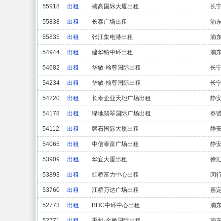
55918
出租
盛高国际大厦出租
长
55838
出租
长泰广场出租
浦
55835
出租
张江集电港出租
浦
54944
出租
建华铂中环出租
浦
54682
出租
华敏·翰尊国际出租
长
54234
出租
华敏·翰尊国际出租
长
54220
出租
长泰企业天地广场出租
静
54178
出租
绿地翡翠国际广场出租
奉
54112
出租
磐石国际大厦出租
静
54065
出租
中信泰富广场出租
静
53909
出租
华宜大厦出租
徐
53893
出租
虹桥富力中心出租
闵
53760
出租
江桥万达广场出租
嘉
52773
出租
BHC中环中心出租
浦
52771
出租
禹州·金桥国际出租
浦