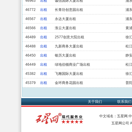
46963
出租
诚信国际大厦出租
浦
46772
出租
长青坊创意园出租
浦
46567
出租
永达大厦出租
浦
46566
出租
淮云大厦出租
黄
46489
出租
2577创意大院出租
徐
46488
出租
九新商务大厦出租
松
46450
出租
银历大厦出租
静
46449
出租
绿地伯顿商业广场出租
松
45382
出租
飞雕国际大厦出租
徐
45379
出租
金环商务花园出租
普
关于我们
联系我们
中文域名：五星网.
五星网公司 All 