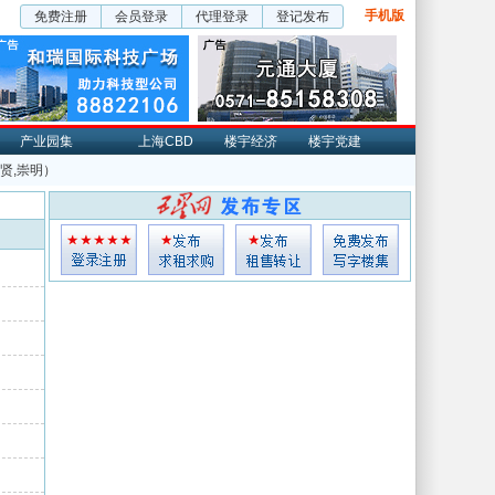
手机版
免费注册
会员登录
代理登录
登记发布
产业园集
上海CBD
楼宇经济
楼宇党建
奉贤,崇明）