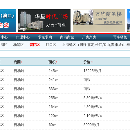
售中心
代理中心
求租求购
商铺商城
厂房库房
写字楼集
黄浦区
杨浦区
普陀区
虹口区
上海郊区
（闵行,嘉定,松江,宝山,青浦,金山,
区
商圈
↓
面积
↑↓
价格
↑↓
陀区
曹杨路
145㎡
15225元/月
陀区
曹杨路
241㎡
面议
陀区
曹杨路
333㎡
面议
陀区
曹杨路
255㎡
5.30元/天/㎡
陀区
曹杨路
164㎡
4.80元/天/㎡
陀区
曹杨路
120㎡
2.10元/天/㎡
陀区
曹杨路
60㎡
5000元/月