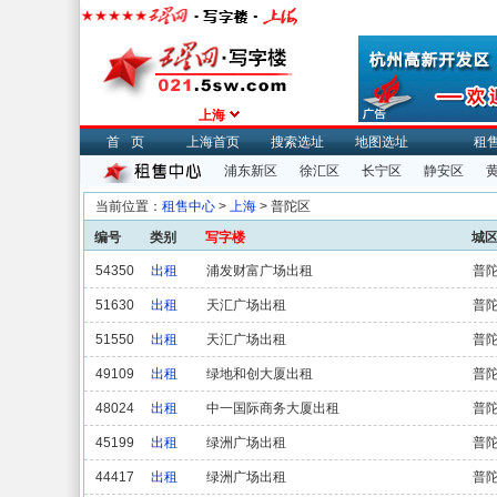
上海
首页
上海首页
搜索选址
地图选址
租
浦东新区
徐汇区
长宁区
静安区
当前位置：
租售中心
>
上海
> 普陀区
编号
类别
写字楼
城
54350
出租
浦发财富广场出租
普
51630
出租
天汇广场出租
普
51550
出租
天汇广场出租
普
49109
出租
绿地和创大厦出租
普
48024
出租
中一国际商务大厦出租
普
45199
出租
绿洲广场出租
普
44417
出租
绿洲广场出租
普