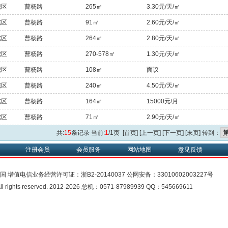
陀区
曹杨路
265㎡
3.30元/天/㎡
陀区
曹杨路
91㎡
2.60元/天/㎡
陀区
曹杨路
264㎡
2.80元/天/㎡
陀区
曹杨路
270-578㎡
1.30元/天/㎡
陀区
曹杨路
108㎡
面议
陀区
曹杨路
240㎡
4.50元/天/㎡
陀区
曹杨路
164㎡
15000元/月
陀区
曹杨路
71㎡
2.90元/天/㎡
共:
15
条记录 当前:
1
/1页 [首页] [上一页] [下一页] [末页] 转到：
注册会员
会员服务
网站地图
意见反馈
中国
增值电信业务经营许可证：
浙B2-20140037
公网安备：
33010602003227号
rights reserved. 2012-2026 总机：0571-87989939 QQ：545669611