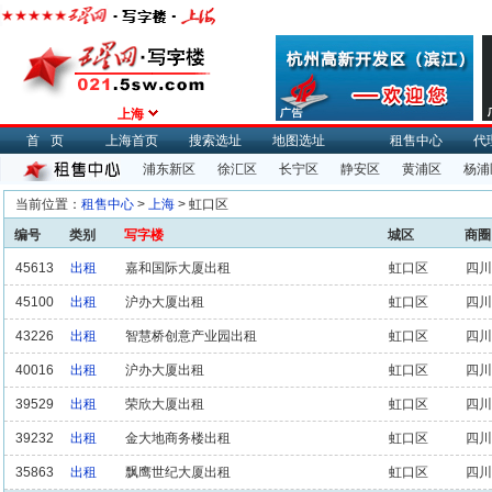
上海
首页
上海首页
搜索选址
地图选址
租售中心
代
浦东新区
徐汇区
长宁区
静安区
黄浦区
杨浦
当前位置：
租售中心
>
上海
> 虹口区
编号
类别
写字楼
城区
商圈
45613
出租
嘉和国际大厦出租
虹口区
四川
45100
出租
沪办大厦出租
虹口区
四川
43226
出租
智慧桥创意产业园出租
虹口区
四川
40016
出租
沪办大厦出租
虹口区
四川
39529
出租
荣欣大厦出租
虹口区
四川
39232
出租
金大地商务楼出租
虹口区
四川
35863
出租
飘鹰世纪大厦出租
虹口区
四川